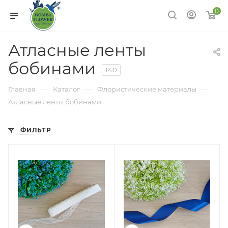
0
Атласные ленты
бобинами
140
—
—
—
Главная
Каталог
Флористические материалы
Атласные ленты бобинами
ФИЛЬТР