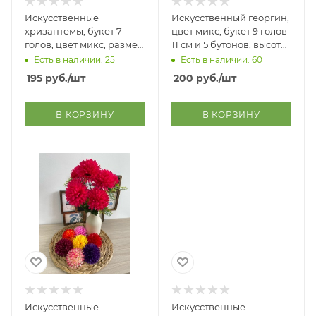
Искусственные
Искусственный георгин,
хризантемы, букет 7
цвет микс, букет 9 голов
голов, цвет микс, размер
11 см и 5 бутонов, высота
цветка 11 см, длина
букета 50 см
Есть в наличии: 25
Есть в наличии: 60
букета 55 см
195
руб.
/шт
200
руб.
/шт
В КОРЗИНУ
В КОРЗИНУ
Искусственные
Искусственные