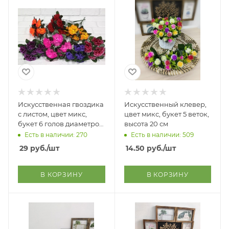
Искусственная гвоздика
Искусственный клевер,
с листом, цвет микс,
цвет микс, букет 5 веток,
букет 6 голов диаметром
высота 20 см
6 см, высота букета 32 см
Есть в наличии: 270
Есть в наличии: 509
29
руб.
/шт
14.50
руб.
/шт
В КОРЗИНУ
В КОРЗИНУ