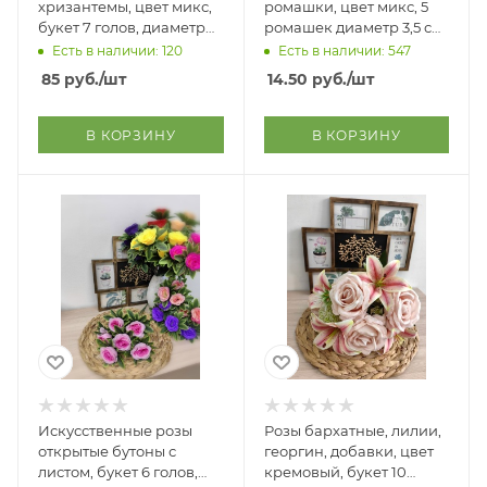
хризантемы, цвет микс,
ромашки, цвет микс, 5
букет 7 голов, диаметр
ромашек диаметр 3,5 см,
10 см, высота букета 49
упаковка 50 букетов,
Есть в наличии: 120
Есть в наличии: 547
см
длина букета 19 см
85
руб.
/шт
14.50
руб.
/шт
В КОРЗИНУ
В КОРЗИНУ
Искусственные розы
Розы бархатные, лилии,
открытые бутоны с
георгин, добавки, цвет
листом, букет 6 голов,
кремовый, букет 10