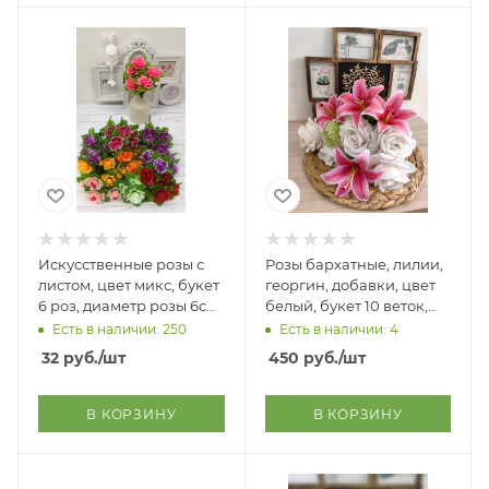
Искусственные розы с
Розы бархатные, лилии,
листом, цвет микс, букет
георгин, добавки, цвет
6 роз, диаметр розы 6см,
белый, букет 10 веток,
высота букета 36 см
высота букета 52 см
Есть в наличии: 250
Есть в наличии: 4
32
руб.
/шт
450
руб.
/шт
В КОРЗИНУ
В КОРЗИНУ