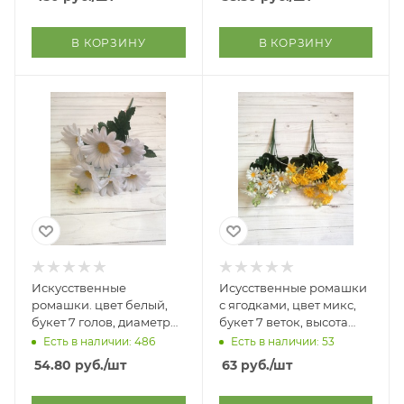
В КОРЗИНУ
В КОРЗИНУ
Искусственные
Исусственные ромашки
ромашки. цвет белый,
с ягодками, цвет микс,
букет 7 голов, диаметр
букет 7 веток, высота
ромашек 9 см, длина
букета 34 см, материал
Есть в наличии: 486
Есть в наличии: 53
букета 36 см
пластик
54.80
руб.
/шт
63
руб.
/шт