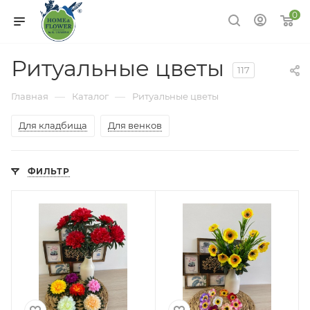
0
Ритуальные цветы
117
—
—
Главная
Каталог
Ритуальные цветы
Для кладбища
Для венков
ФИЛЬТР