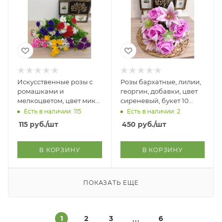
Искусственные розы с
Розы бархатные, лилии,
ромашками и
георгин, добавки, цвет
мелкоцветом, цвет микс,
сиреневый, букет 10
в букете 13 голов, высота
веток, высота букета 52
Есть в наличии: 115
Есть в наличии: 2
букета 36 см
см
115
руб.
/шт
450
руб.
/шт
В КОРЗИНУ
В КОРЗИНУ
ПОКАЗАТЬ ЕЩЕ
1
2
3
6