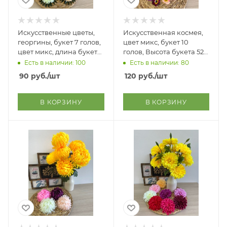
Искусственные цветы,
Искусственная космея,
георгины, букет 7 голов,
цвет микс, букет 10
цвет микс, длина букета
голов, Высота букета 52
50 см, упаковка 20 шт
см
Есть в наличии: 100
Есть в наличии: 80
90
руб.
/шт
120
руб.
/шт
В КОРЗИНУ
В КОРЗИНУ