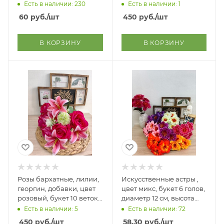
высота букета 43 см
веток, высота букета 52
Есть в наличии: 230
Есть в наличии: 1
см
60
руб.
/шт
450
руб.
/шт
В КОРЗИНУ
В КОРЗИНУ
Розы бархатные, лилии,
Искусственные астры ,
георгин, добавки, цвет
цвет микс, букет 6 голов,
розовый, букет 10 веток,
диаметр 12 см, высота
высота букета 52 см
букета 43 см
Есть в наличии: 5
Есть в наличии: 72
450
руб.
/шт
58.30
руб.
/шт