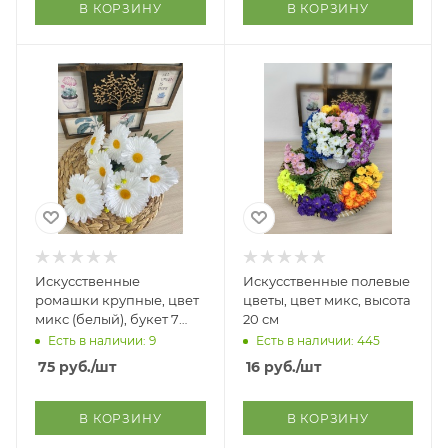
В КОРЗИНУ
В КОРЗИНУ
Искусственные
Искусственные полевые
ромашки крупные, цвет
цветы, цвет микс, высота
микс (белый), букет 7
20 см
голов, высота 47 см
Есть в наличии: 9
Есть в наличии: 445
75
руб.
/шт
16
руб.
/шт
В КОРЗИНУ
В КОРЗИНУ