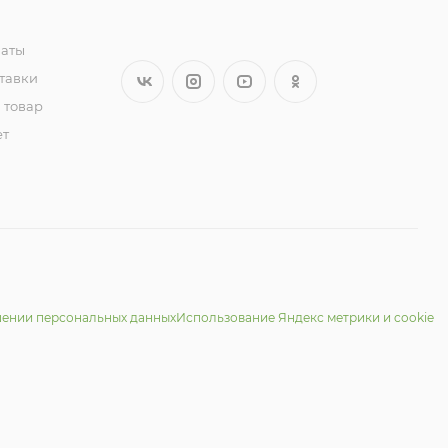
латы
тавки
 товар
ет
шении персональных данных
Использование Яндекс метрики и cookie