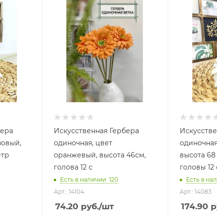
бера
Искусственная Гербера
Искусстве
зовый,
одиночная, цвет
одиночная
етр
оранжевый, высота 46см,
высота 68
голова 12 с
головы 12
Есть в наличии: 120
Есть в нал
Арт.: 14104
Арт.: 14083
74.20
руб.
/шт
174.90
р