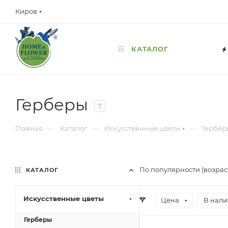
Киров
КАТАЛОГ
Герберы
7
—
—
—
Главная
Каталог
Искусственные цветы
Гербер
По популярности (возрас
КАТАЛОГ
Искусственные цветы
Цена
В нал
Герберы