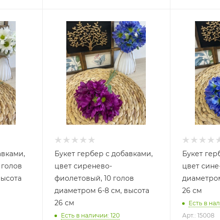
авками,
Букет гербер с добавками,
Букет гер
 голов
цвет сиренево-
цвет сине-
высота
фиолетовый, 10 голов
диаметром
диаметром 6-8 см, высота
26 см
26 см
Есть в нал
Есть в наличии: 120
Арт.: 15008