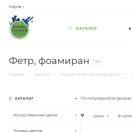
Киров
КАТАЛОГ
Фетр, фоамиран
161
—
—
—
Главная
Каталог
Флористические материалы
По популярности (возрас
КАТАЛОГ
Искусственные цветы
Цена
В нал
Головы цветов