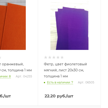
т оранжевый,
Фетр, цвет фиолетовый
 см, толщина 1 мм
мягкий, лист 20х30 см,
толщина 1 мм
ичии: 8
Арт.: 04255
Есть в наличии: 7
Арт.: 06505
б.
/шт
22.20
руб.
/шт