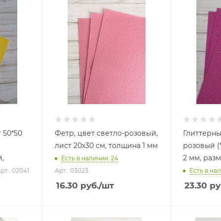
 50*50
Фетр, цвет светло-розовый,
Глиттерны
лист 20х30 см, толщина 1 мм
розовый (
,
2 мм, раз
Есть в наличии: 24
рт.: 02041
Арт.: 03023
Есть в нал
16.30
руб.
/шт
23.30
ру