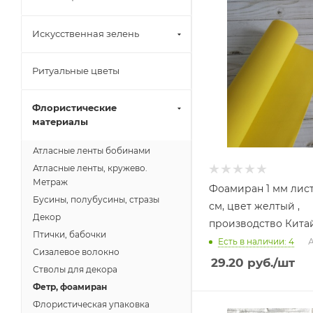
Искусственная зелень
Ритуальные цветы
Флористические
материалы
Атласные ленты бобинами
Атласные ленты, кружево.
Метраж
Фоамиран 1 мм лист
Бусины, полубусины, стразы
см, цвет желтый ,
Декор
производство Китай
Птички, бабочки
Есть в наличии: 4
А
Сизалевое волокно
29.20
руб.
/шт
Стволы для декора
Фетр, фоамиран
Флористическая упаковка