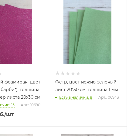
й фоамиран, цвет
Фетр, цвет нежно-зеленый,
*барби*), толщина
лист 20*30 см, толщина 1 мм
мер листа 20х30 см
Есть в наличии: 8
Арт.: 06943
ичии: 15
Арт.: 10690
б.
/шт