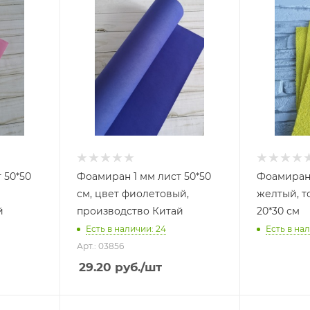
 50*50
Фоамиран 1 мм лист 50*50
Фоамиран
см, цвет фиолетовый,
желтый, т
й
производство Китай
20*30 см
Есть в наличии: 24
Есть в нал
Арт.: 03856
29.20
руб.
/шт