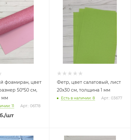
й фоамиран, цвет
Фетр, цвет салатовый, лист
размер 50*50 см,
20х30 см, толщина 1 мм
 мм
Есть в наличии: 8
Арт.: 03677
ичии: 11
Арт.: 06178
б.
/шт