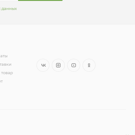
х данных
латы
тавки
 товар
ет