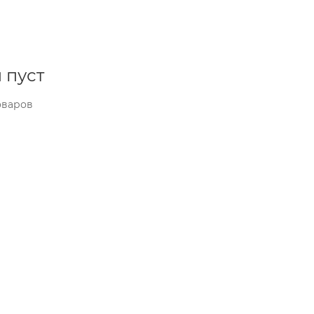
 пуст
оваров