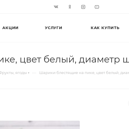
АКЦИИ
УСЛУГИ
КАК КУПИТЬ
е, цвет белый, диаметр ша
—
Фрукты, ягоды
Шарики блестящие на пике, цвет белый, диам