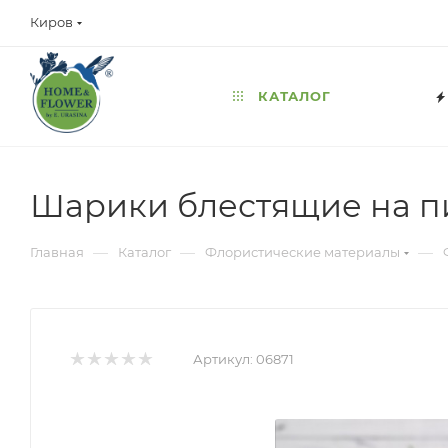
Киров
КАТАЛОГ
Шарики блестящие на пик
—
—
—
Главная
Каталог
Флористические материалы
Артикул:
06871