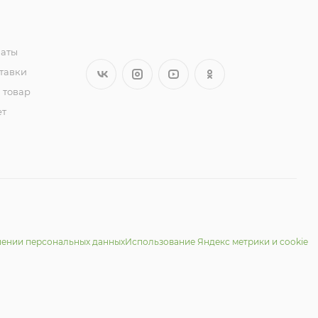
латы
тавки
 товар
ет
шении персональных данных
Использование Яндекс метрики и cookie