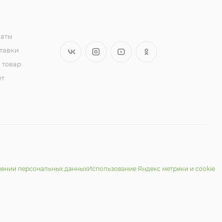
латы
тавки
 товар
ет
шении персональных данных
Использование Яндекс метрики и cookie