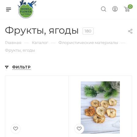
0
Фрукты, ягоды
180
—
—
—
Главная
Каталог
Флористические материалы
Фрукты, ягоды
ФИЛЬТР