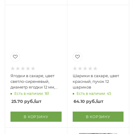
Ягодки в сахаре, цвет
Шарики в сахаре, цвет
светло-сиреневый,
красный, пучок 12
диаметр ягодки 12 мм,
шариков
пучок 20 ягодок
Есть в наличии: 161
Есть в наличии: 45
25.70
руб.
/шт
64.10
руб.
/шт
В КОРЗИНУ
В КОРЗИНУ