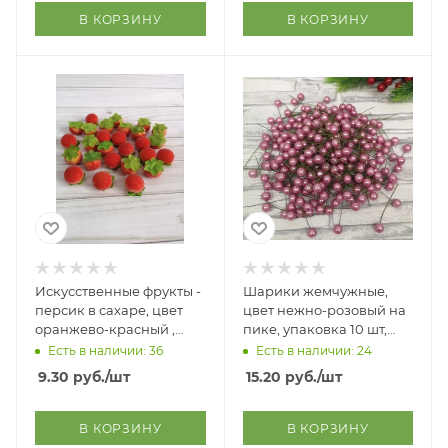
В КОРЗИНУ
В КОРЗИНУ
Искусственные фрукты -
Шарики жемчужные,
персик в сахаре, цвет
цвет нежно-розовый на
оранжево-красный ,
пике, упаковка 10 шт,
размер 2*2,5 см
размер шарика 11 мм
Есть в наличии: 36
Есть в наличии: 24
9.30
руб.
/шт
15.20
руб.
/шт
В КОРЗИНУ
В КОРЗИНУ