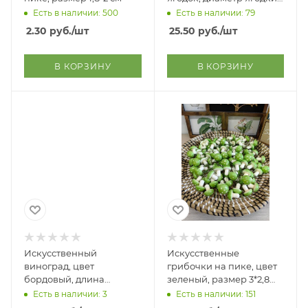
11мм
Есть в наличии: 500
Есть в наличии: 79
2.30
руб.
/шт
25.50
руб.
/шт
В КОРЗИНУ
В КОРЗИНУ
Искусственный
Искусственные
виноград, цвет
грибочки на пике, цвет
бордовый, длина
зеленый, размер 3*2,8
веточки 8 см, диамер
см, шт
Есть в наличии: 3
Есть в наличии: 151
ягодки 1 см