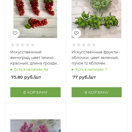
Искусственный
Искусственные фрукты -
виноград, цвет темно-
яблочки, цвет зеленый,
красный, длина грозди
пучок 12 яблочек
13 см (диаметр ягодки 1,5
(диаметр 2 см)
Есть в наличии: 64
Есть в наличии: 7
см)
75.80
руб.
/шт
77
руб.
/шт
В КОРЗИНУ
В КОРЗИНУ