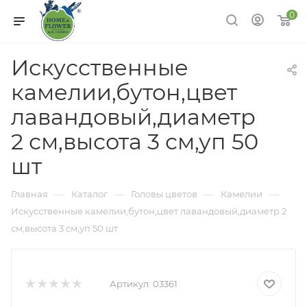
0
Искусственные
камелии,бутон,цвет
лавандовый,диаметр
2 см,высота 3 см,уп 50
шт
—
—
—
—
Главная
Каталог
Головы цветов
Камелии
Искусственные камелии,бутон,цвет лавандовый,диаметр 2
см,высота 3 см,уп 50 шт
Артикул:
03361