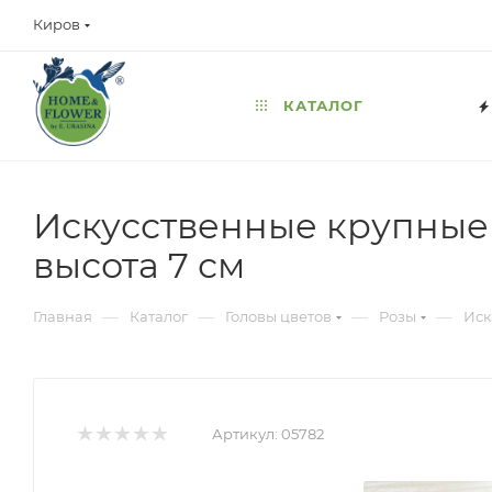
Киров
КАТАЛОГ
Искусственные крупные г
высота 7 см
—
—
—
—
Главная
Каталог
Головы цветов
Розы
Иск
Артикул:
05782