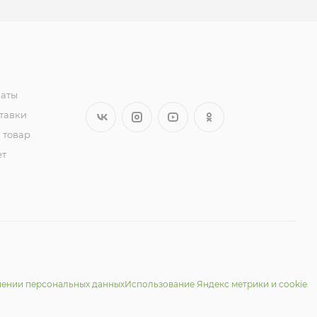
латы
тавки
 товар
ет
шении персональных данных
Использование Яндекс метрики и cookie