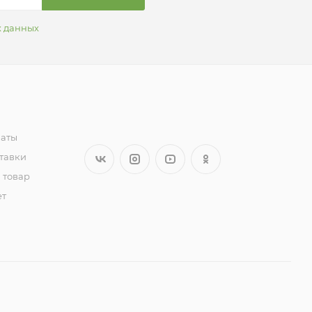
х данных
латы
тавки
 товар
ет