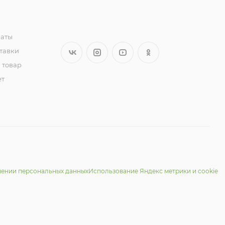
латы
тавки
 товар
ет
шении персональных данных
Использование Яндекс метрики и cookie