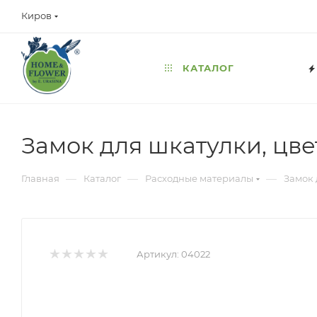
Киров
КАТАЛОГ
Замок для шкатулки, цвет
—
—
—
Главная
Каталог
Расходные материалы
Замок 
Артикул:
04022