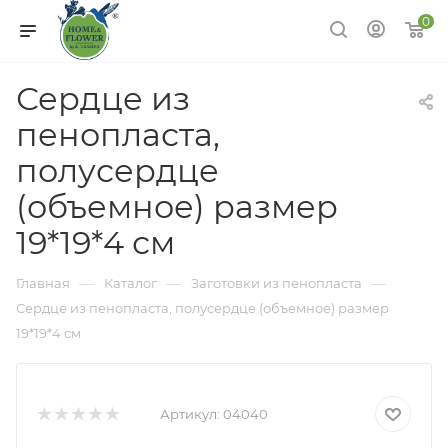
0
Сердце из
пенопласта,
полусердце
(объемное) размер
19*19*4 см
—
—
—
Главная
Каталог
Заготовки из пенопласта
Сердце из пенопласта, полусердце (объемное) размер
19*19*4 см
Артикул:
04040